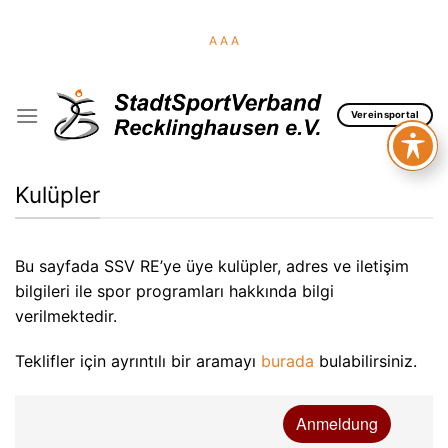
Skip
to
A
A
A
content
Vereinsportal
Kulüpler
Bu sayfada SSV RE’ye üye kulüpler, adres ve iletişim
bilgileri ile spor programları hakkında bilgi
verilmektedir.
Teklifler için ayrıntılı bir aramayı
burada
bulabilirsiniz.