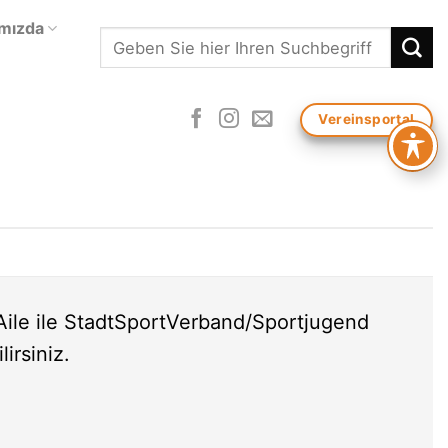
mızda
Search
Vereinsportal
Aile ile StadtSportVerband/Sportjugend
irsiniz.