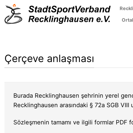
Skip
Reckl
to
Orta
content
Çerçeve anlaşması
Burada Recklinghausen şehrinin yerel genç
Recklinghausen arasındaki § 72a SGB VIII u
Sözleşmenin tamamı ve ilgili formlar PDF f