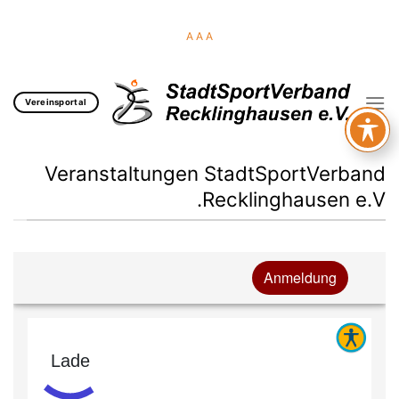
Ski
t
A
A
A
conten
Vereinsportal
Veranstaltungen StadtSportVerband
Recklinghausen e.V.